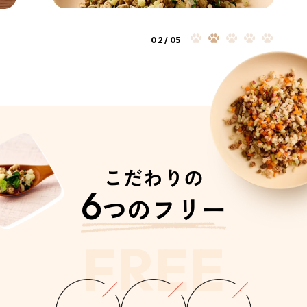
03
/
05
こだわりの
6
つのフリー
FREE